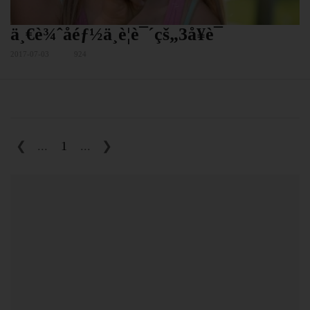
ä¸€è¾ˆå­éƒ½ä¸è¦è¯´çš„3å¥è¯
2017-07-03
924
❮
...
1
...
❯