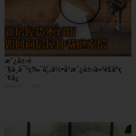
æˆ¿å±‹è
´§ä¸å¯¹ç‰ˆå¦‚ä½•å‘æˆ¿å±‹ä»²è£åº­ç
´¢å¿
2019-04-15
3283