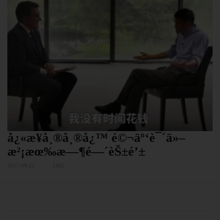
å¿«æ¥å¸®å¸®å¿™ é©¬äº‘è¯´ä»–
æ²¡æœ‰æ—¶é—´èŠ±é’±
2017-09-22
1662