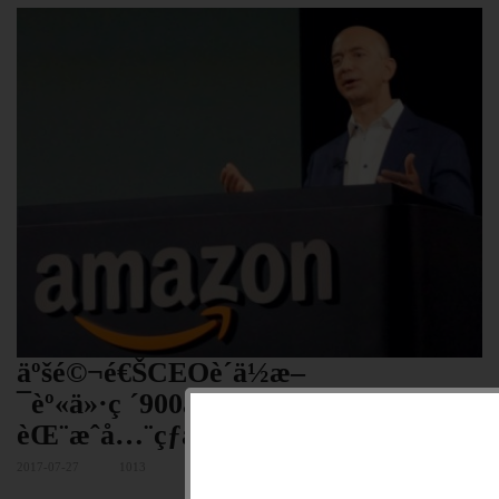
äºšé©¬é€ŠCEOè´ä½æ–
¯èº«ä»·ç ´900äº¿ è¶…è¶Šç›–
èŒ¨æˆå…¨çƒæ–°é¦–å¯Œ
2017-07-27
1013