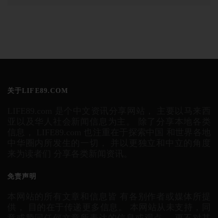
关于LIFE89.COM
LIFE89.com 是个中文资讯分享网站， 主要以马来西
亚以及华人社会新闻信息为主。 除了分享本地各类
信息， LIFE89.com 也注重在于探索中国 和世界各地
中华圈内所发生的一切， 并以更独立和中立的角度
来为读者们 分享各类新闻资讯。
免责声明
本网站的所有文章和信息皆 有各别作者或媒体所提
供， 目的在于传递更多信息。 本网站从未支持，同
意或赞同任何文章所表达的信息或观点， 更不对其