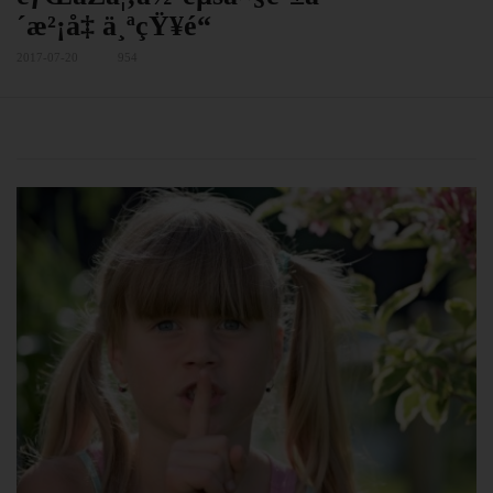
´æ²¡å‡ ä¸ªçŸ¥é“
2017-07-20
954