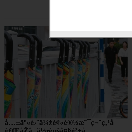
å…±äº«é›¨ä¼žè¢«è®½æ˜¯ç¬¨ç‚¹å­
èƒŒåŽå¦‚ä½•èµšå¤§é’±å