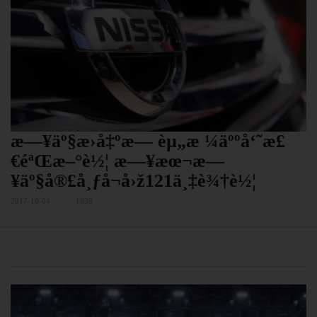
æ—¥äº§æ›å‡ºæ— èµ„æ ¼äººå‘˜æ£
€éªŒæ–°è½¦ æ—¥æœ¬æ—
¥äº§å®£å¸ƒå¬å›ž121ä¸‡è¾†è½¦
2017-10-04
1839