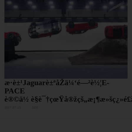
æ·è±¹Jaguarè±ªåŽä¼‘é—²è½¦E-
PACE
è®©ä½ è§è¯†çœŸå®žçš„æ¡¶æ»šç¿»é£
2017-07-15
1031