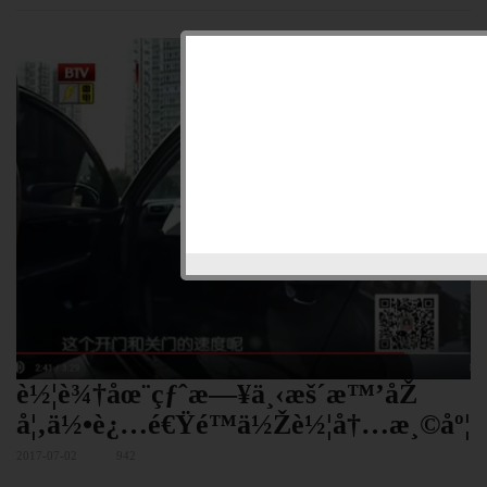
è½¦è¾†åœ¨çƒˆæ—¥ä¸‹æš´æ™’åŽ
å¦‚ä½•è¿…é€Ÿé™ä½Žè½¦å†…æ¸©åº¦
2017-07-02
942