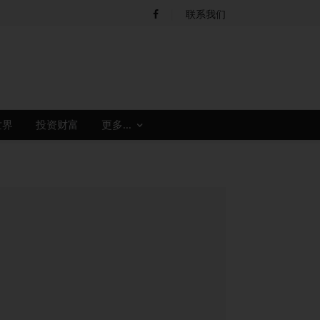
|
联系我们
世界
投资财富
更多...